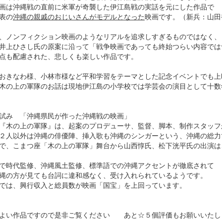
画は沖縄戦の直前に米軍が奇襲した伊江島戦の実話を元にした作品で
表の
沖縄の親戚のおじいさんがモデルとなった
映画です。（新兵：山田
、ノンフィクション映画のようなリアルを追求しすぎるものではなく、
井上ひさし氏の原案に沿って「戦争映画であっても終始つらい内容では
点も配慮された、悲しくも楽しい作品です。
おきなわ様、小林市様など平和学習をテーマとした記念イベントでも上
木の上の軍隊のお話は現地伊江島の小学校では学芸会の演目として十数
試み 「沖縄県民が作った沖縄戦の映画」
『木の上の軍隊』は、起案のプロデューサ、監督、脚本、制作スタッフ
２人以外は沖縄の俳優陣、挿入歌も沖縄のシンガーという、沖縄の総力
で、こまつ座「木の上の軍隊」舞台から山西惇氏、松下洸平氏の出演は
で時代監修、沖縄風土監修、標準語での沖縄アクセントが徹底されて
縄の方が見ても台詞に違和感なく、受け入れられているようです。
では、興行収入と総員数が映画「国宝」を上回っています。
よい作品ですので是非ご覧ください あと☆５個評価もお願いいたし