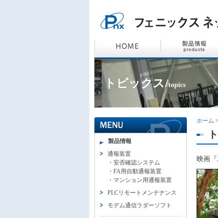
トピックス/
topics
ホーム
ト
製品情報
通報装置
映画『
・
安否確認システム
・
FA用自動通報装置
・
マンション用通報装置
PLCリモートメンテナンス
モデム通信ラダーソフト