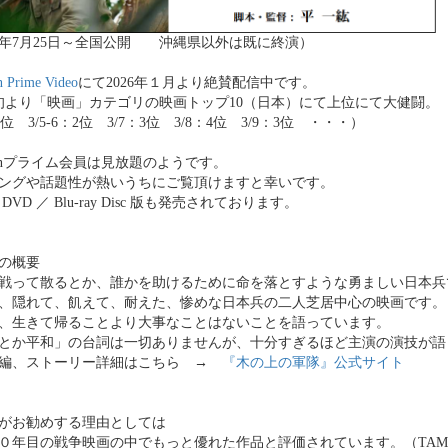
25年7月25日～全国公開 沖縄県以外は既に終演）
 Prime Video
にて2026年１月より絶賛配信中です。
旬より「映画」カテゴリの映画トップ10（日本）にて上位にて大健闘。
：6位 3/5-6：2位 3/7：3位 3/8：4位 3/9：3位 ・・・）
zonプライム会員は見放題のようです。
ングや話題性が熱いうちにご覧頂けますと幸いです。
DVD ／ Blu-ray Disc 版も発売されております。
の概要
戦って散るとか、誰かを助けるために命を落とすような勇ましい日本兵
、隠れて、飢えて、耐えた、惨めな日本兵の二人芝居中心の映画です。
、生きて帰ることより大事なことはないことを語っています。
とか平和」の台詞は一切ありませんが、十分すぎるほど主演の演技が語
編、ストーリー詳細はこちら →
『木の上の軍隊』公式サイト
がお勧めする理由としては
０年目の戦争映画の中でもっと優れた作品と評価されています。（TAM