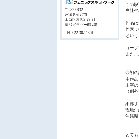
この映
〒982-0032
当社代
宮城県仙台市
太白区富沢3-28-31
作品は
富沢グラバー館 2階
作家：
TEL 022-307-1361
という
コープ
また、
◇初の
本作品
主演の
（例外
細部ま
現地沖
沖縄県
とても