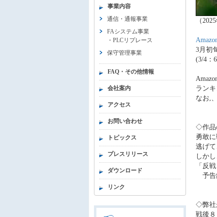
事業内容
通信・通報事業
（20
FAシステム事業
Amazon
・
PLCリプレース
3月初
保守管理事業
(3/4
FAQ・その他情報
Ama
会社案内
ランキ
なお,、
アクセス
お問い合わせ
◇作品
勇敢に
トピックス
逃げて
プレスリリース
しかし
「反戦
ダウンロード
予告
リンク
◇弊社
戦後８