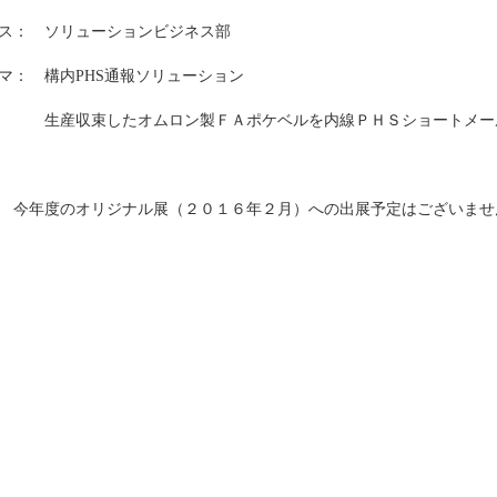
ス： ソリューションビジネス部
： 構内PHS通報ソリューション
収束したオムロン製ＦＡポケベルを内線ＰＨＳショートメール
 今年度のオリジナル展（２０１６年２月）への出展予定はございませ