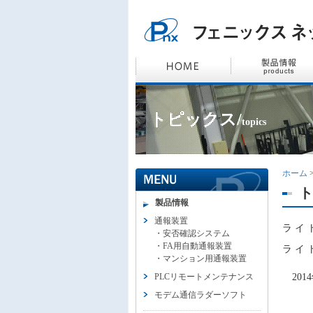
トピックス/
topics
ホーム
ト
製品情報
通報装置
ラ イ
・
安否確認システム
・
FA用自動通報装置
ラ イ
・
マンション用通報装置
PLCリモートメンテナンス
201
モデム通信ラダーソフト